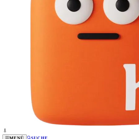
MENÜ
SUCHE