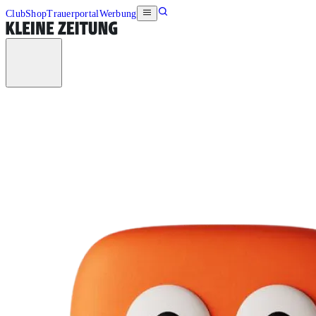
Club
Shop
Trauerportal
Werbung