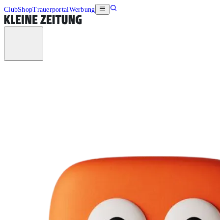
Club
Shop
Trauerportal
Werbung