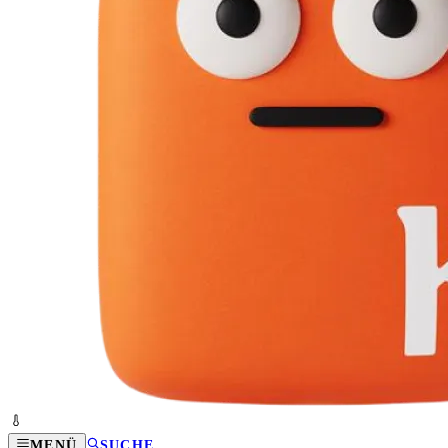
MENÜ
SUCHE