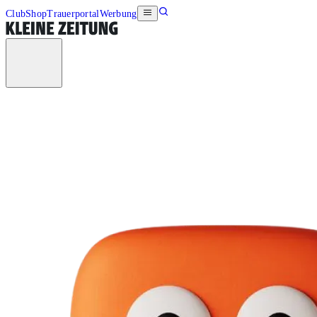
Club
Shop
Trauerportal
Werbung