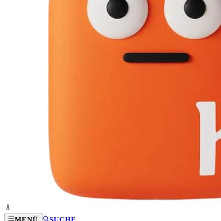
MENÜ
SUCHE