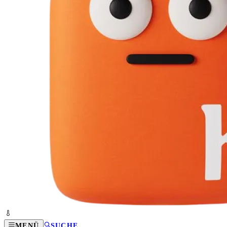
MENÜ
SUCHE