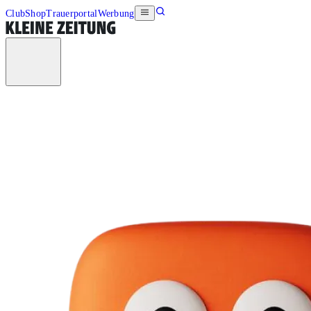
Club
Shop
Trauerportal
Werbung