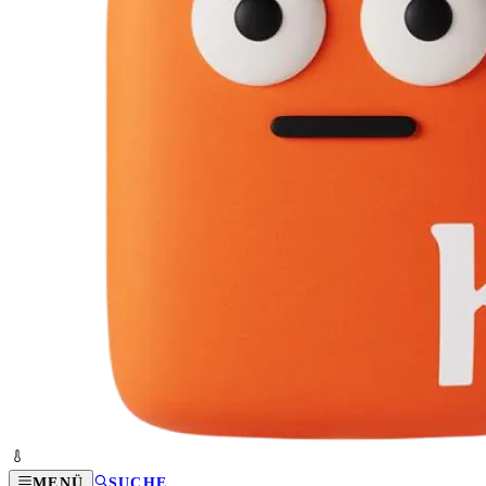
MENÜ
SUCHE