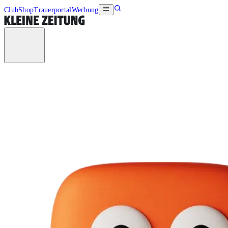
Club
Shop
Trauerportal
Werbung