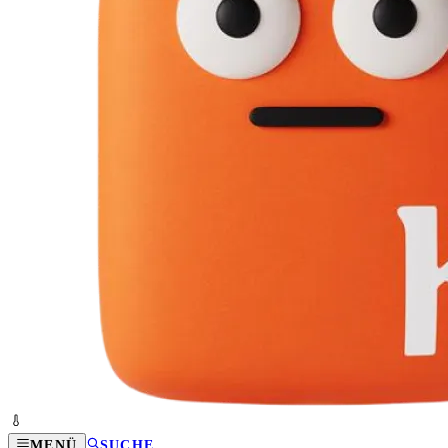
MENÜ
SUCHE