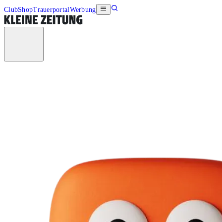
Club
Shop
Trauerportal
Werbung