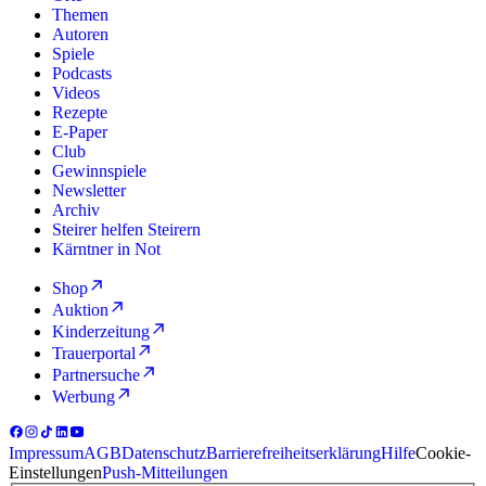
Themen
Autoren
Spiele
Podcasts
Videos
Rezepte
E-Paper
Club
Gewinnspiele
Newsletter
Archiv
Steirer helfen Steirern
Kärntner in Not
Shop
Auktion
Kinderzeitung
Trauerportal
Partnersuche
Werbung
Impressum
AGB
Datenschutz
Barrierefreiheitserklärung
Hilfe
Cookie-
Einstellungen
Push-Mitteilungen