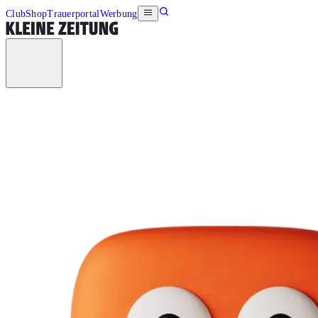
Club
Shop
Trauerportal
Werbung