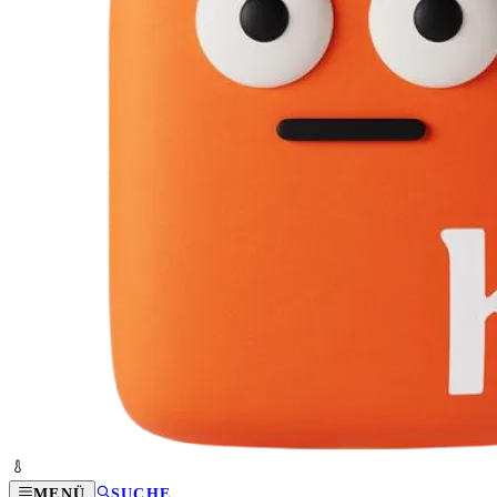
MENÜ
SUCHE