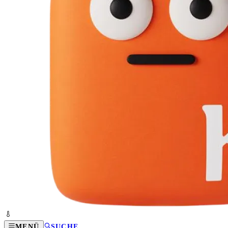
MENÜ
SUCHE