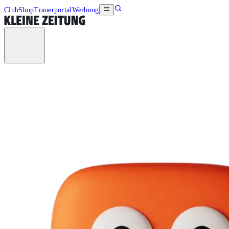
Club
Shop
Trauerportal
Werbung