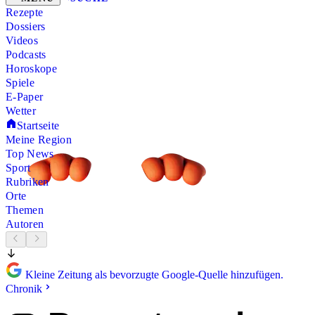
Rezepte
Dossiers
Videos
Podcasts
Horoskope
Spiele
E-Paper
Wetter
Startseite
Meine Region
Top News
Sport
Rubriken
Orte
Themen
Autoren
Kleine Zeitung als bevorzugte Google-Quelle hinzufügen.
Chronik