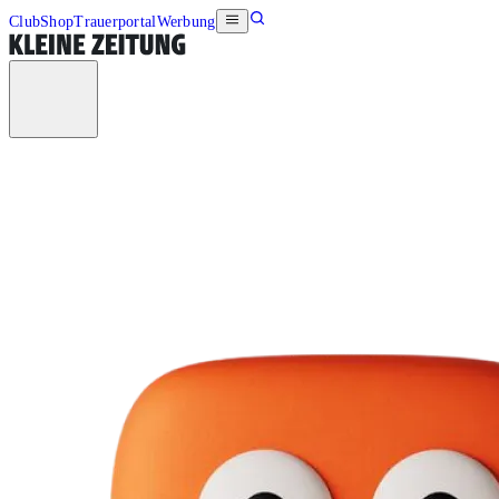
Club
Shop
Trauerportal
Werbung