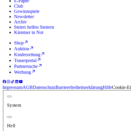
E-Paper
Club
Gewinnspiele
Newsletter
Archiv
Steirer helfen Steirern
Kärntner in Not
Shop
Auktion
Kinderzeitung
Trauerportal
Partnersuche
Werbung
Impressum
AGB
Datenschutz
Barrierefreiheitserklärung
Hilfe
Cookie-Ei
System
Hell