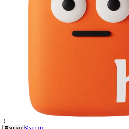
MENÜ
SUCHE