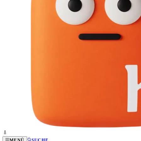
MENÜ
SUCHE