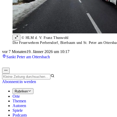
© HLM d. V. Franz Thuswohl
Die Feuerwehren Perbersdorf, Bierbaum und St. Peter am Ottersbac
vor 7 Monaten
19. Jänner 2026 um 10:17
Sankt Peter am Ottersbach
Abonnent:in werden
Rubriken
Orte
Themen
Autoren
Spiele
Podcasts