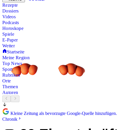
Rezepte
Dossiers
Videos
Podcasts
Horoskope
Spiele
E-Paper
Wetter
Startseite
Meine Region
Top News
Sport
Rubriken
Orte
Themen
Autoren
Kleine Zeitung als bevorzugte Google-Quelle hinzufügen.
Chronik