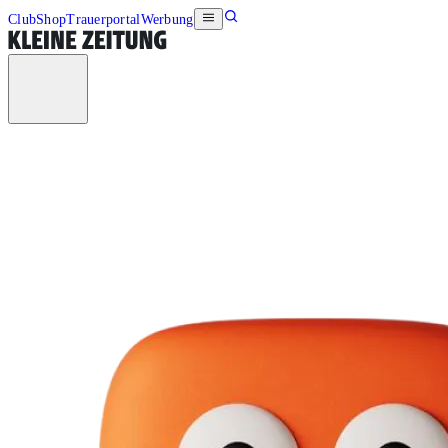
Club
Shop
Trauerportal
Werbung