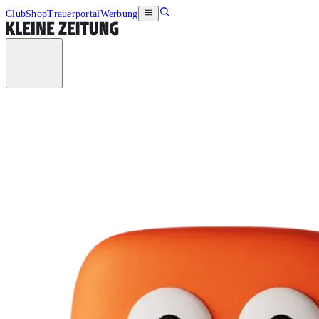
Club
Shop
Trauerportal
Werbung