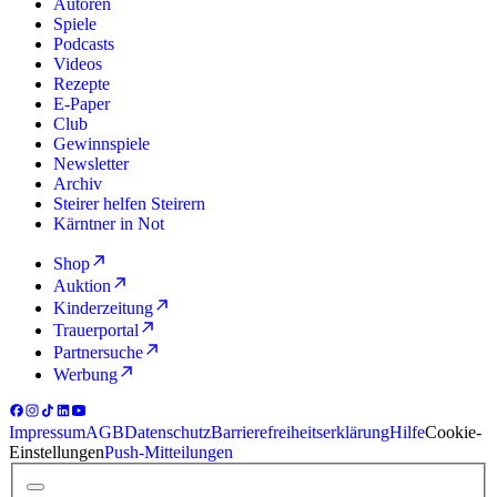
Autoren
Spiele
Podcasts
Videos
Rezepte
E-Paper
Club
Gewinnspiele
Newsletter
Archiv
Steirer helfen Steirern
Kärntner in Not
Shop
Auktion
Kinderzeitung
Trauerportal
Partnersuche
Werbung
Impressum
AGB
Datenschutz
Barrierefreiheitserklärung
Hilfe
Cookie-
Einstellungen
Push-Mitteilungen