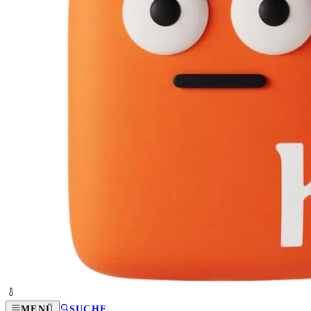
MENÜ
SUCHE