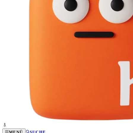
MENÜ
SUCHE