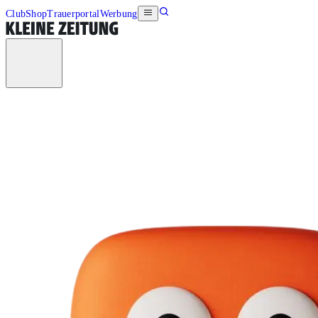
Club
Shop
Trauerportal
Werbung