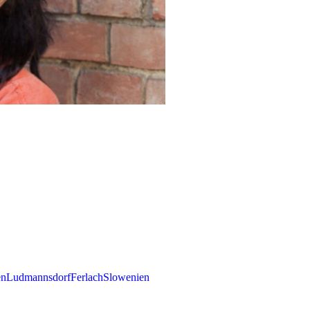
en
Ludmannsdorf
Ferlach
Slowenien