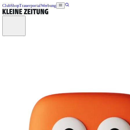
Club
Shop
Trauerportal
Werbung