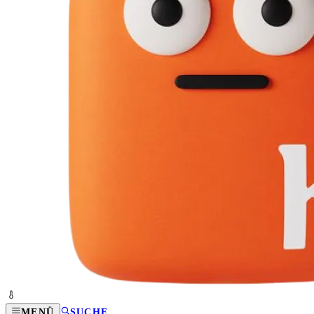
MENÜ
SUCHE