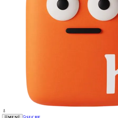
MENÜ
SUCHE