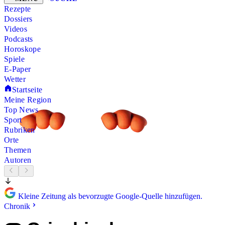
Rezepte
Dossiers
Videos
Podcasts
Horoskope
Spiele
E-Paper
Wetter
Startseite
Meine Region
Top News
Sport
Rubriken
Orte
Themen
Autoren
Kleine Zeitung als bevorzugte Google-Quelle hinzufügen.
Chronik