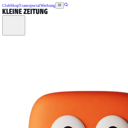
Club
Shop
Trauerportal
Werbung