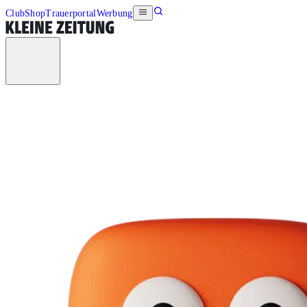
Club
Shop
Trauerportal
Werbung