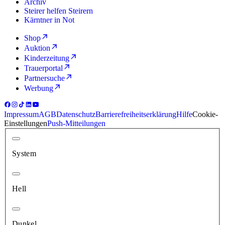
Archiv
Steirer helfen Steirern
Kärntner in Not
Shop
Auktion
Kinderzeitung
Trauerportal
Partnersuche
Werbung
Impressum
AGB
Datenschutz
Barrierefreiheitserklärung
Hilfe
Cookie-
Einstellungen
Push-Mitteilungen
System
Hell
Dunkel