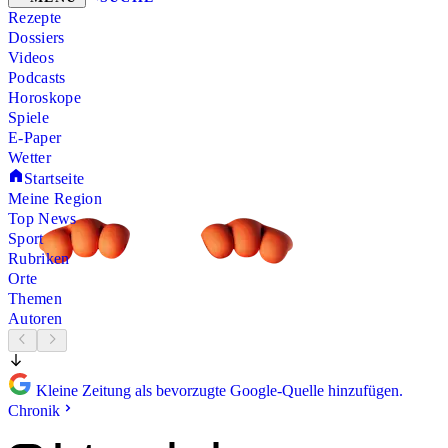
Rezepte
Dossiers
Videos
Podcasts
Horoskope
Spiele
E-Paper
Wetter
Startseite
Meine Region
Top News
Sport
Rubriken
Orte
Themen
Autoren
Kleine Zeitung als bevorzugte Google-Quelle hinzufügen.
Chronik