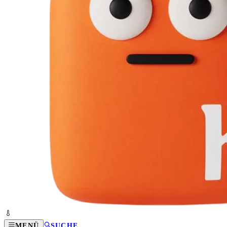
MENÜ
SUCHE