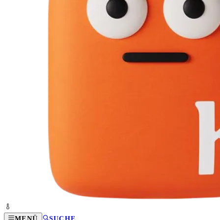
MENÜ
SUCHE