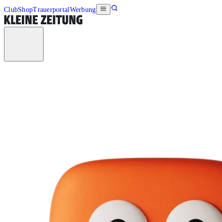
Club
Shop
Trauerportal
Werbung