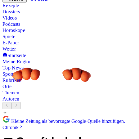
Rezepte
Dossiers
Videos
Podcasts
Horoskope
Spiele
E-Paper
Wetter
Startseite
Meine Region
Top News
Sport
Rubriken
Orte
Themen
Autoren
Kleine Zeitung als bevorzugte Google-Quelle hinzufügen.
Chronik