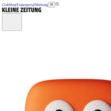
Club
Shop
Trauerportal
Werbung