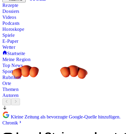
Rezepte
Dossiers
Videos
Podcasts
Horoskope
Spiele
E-Paper
Wetter
Startseite
Meine Region
Top News
Sport
Rubriken
Orte
Themen
Autoren
Kleine Zeitung als bevorzugte Google-Quelle hinzufügen.
Chronik