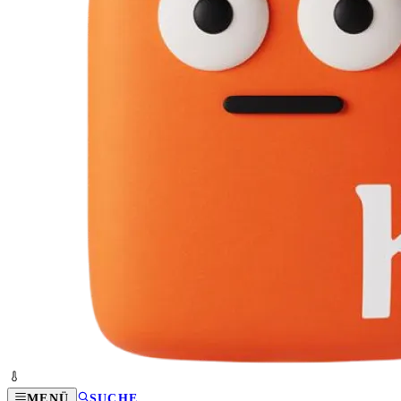
MENÜ
SUCHE