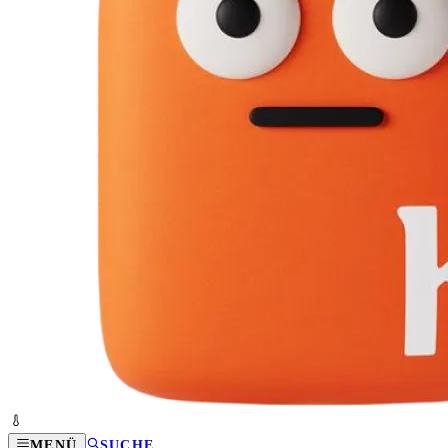
MENÜ
SUCHE