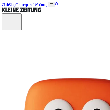
Club
Shop
Trauerportal
Werbung