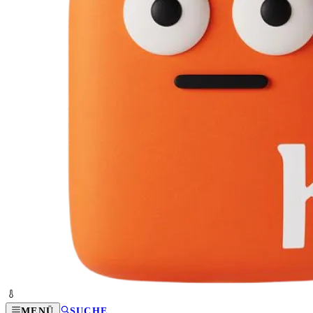
MENÜ
SUCHE