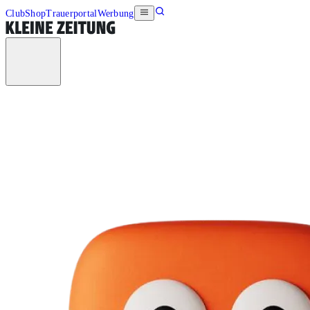
Club
Shop
Trauerportal
Werbung