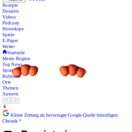
Rezepte
Dossiers
Videos
Podcasts
Horoskope
Spiele
E-Paper
Wetter
Startseite
Meine Region
Top News
Sport
Rubriken
Orte
Themen
Autoren
Kleine Zeitung als bevorzugte Google-Quelle hinzufügen.
Chronik