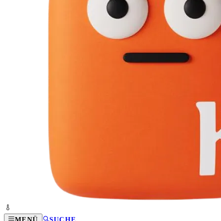
MENÜ
SUCHE