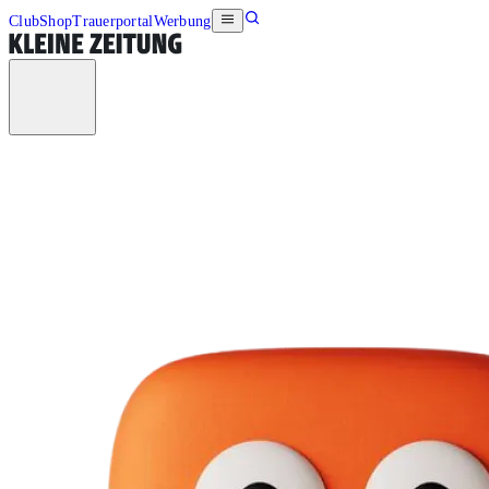
Club
Shop
Trauerportal
Werbung