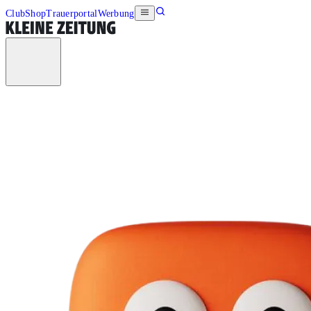
Club
Shop
Trauerportal
Werbung