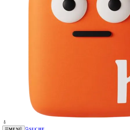
MENÜ
SUCHE