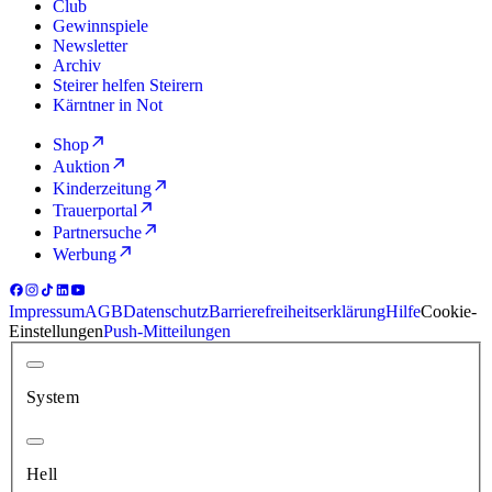
Club
Gewinnspiele
Newsletter
Archiv
Steirer helfen Steirern
Kärntner in Not
Shop
Auktion
Kinderzeitung
Trauerportal
Partnersuche
Werbung
Impressum
AGB
Datenschutz
Barrierefreiheitserklärung
Hilfe
Cookie-
Einstellungen
Push-Mitteilungen
System
Hell