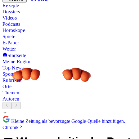
Rezepte
Dossiers
Videos
Podcasts
Horoskope
Spiele
E-Paper
Wetter
Startseite
Meine Region
Top News
Sport
Rubriken
Orte
Themen
Autoren
Kleine Zeitung als bevorzugte Google-Quelle hinzufügen.
Chronik