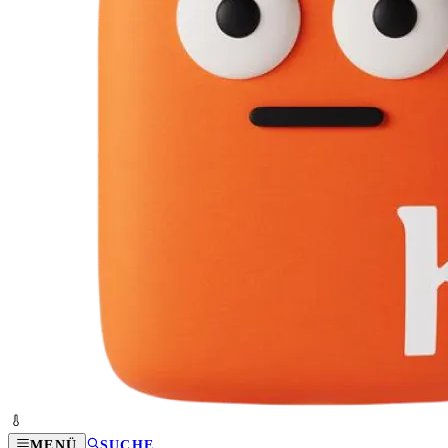
MENÜ
SUCHE