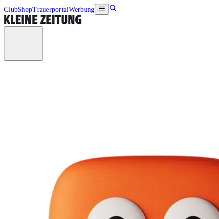
Club
Shop
Trauerportal
Werbung