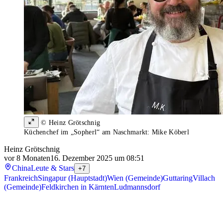
© Heinz Grötschnig
Küchenchef im „Sopherl“ am Naschmarkt: Mike Köberl
Heinz Grötschnig
vor 8 Monaten
16. Dezember 2025 um 08:51
China
Leute & Stars
+7
Frankreich
Singapur (Hauptstadt)
Wien (Gemeinde)
Guttaring
Villach
(Gemeinde)
Feldkirchen in Kärnten
Ludmannsdorf