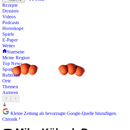
Rezepte
Dossiers
Videos
Podcasts
Horoskope
Spiele
E-Paper
Wetter
Startseite
Meine Region
Top News
Sport
Rubriken
Orte
Themen
Autoren
Kleine Zeitung als bevorzugte Google-Quelle hinzufügen.
Chronik