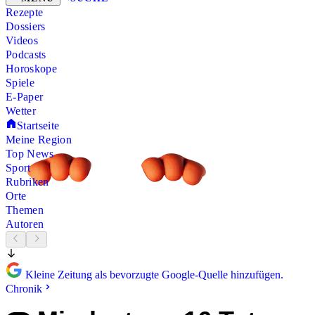
Rezepte
Dossiers
Videos
Podcasts
Horoskope
Spiele
E-Paper
Wetter
Startseite
Meine Region
Top News
Sport
Rubriken
Orte
Themen
Autoren
Kleine Zeitung als bevorzugte Google-Quelle hinzufügen.
Chronik