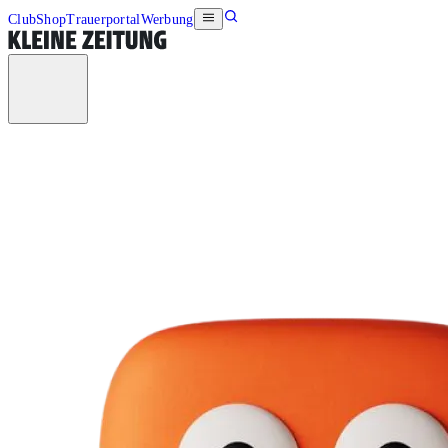
Club
Shop
Trauerportal
Werbung