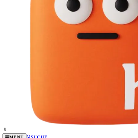
MENÜ
SUCHE