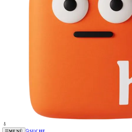
MENÜ
SUCHE