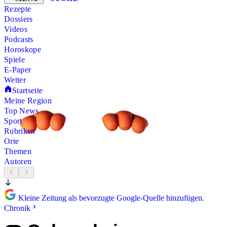
Rezepte
Dossiers
Videos
Podcasts
Horoskope
Spiele
E-Paper
Wetter
Startseite
Meine Region
Top News
Sport
Rubriken
Orte
Themen
Autoren
Kleine Zeitung als bevorzugte Google-Quelle hinzufügen.
Chronik