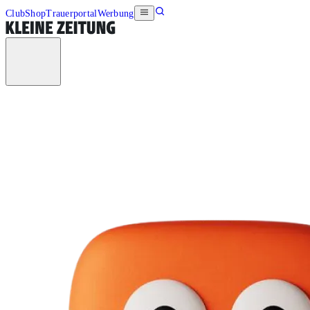
Club
Shop
Trauerportal
Werbung