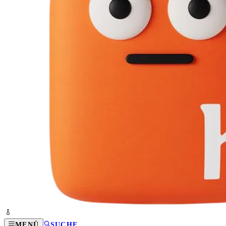
MENÜ
SUCHE