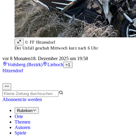
© FF Hitzendorf
Der Unfall geschah Mittwoch kurz nach 6 Uhr
vor 8 Monaten
18. Dezember 2025 um 19:58
Voitsberg (Bezirk)
Lieboch
+1
Hitzendorf
Abonnent:in werden
Rubriken
Orte
Themen
Autoren
Spiele