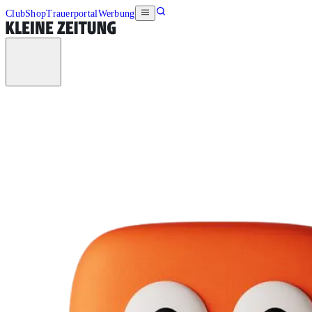
Club
Shop
Trauerportal
Werbung