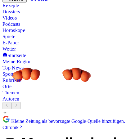
Rezepte
Dossiers
Videos
Podcasts
Horoskope
Spiele
E-Paper
Wetter
Startseite
Meine Region
Top News
Sport
Rubriken
Orte
Themen
Autoren
Kleine Zeitung als bevorzugte Google-Quelle hinzufügen.
Chronik