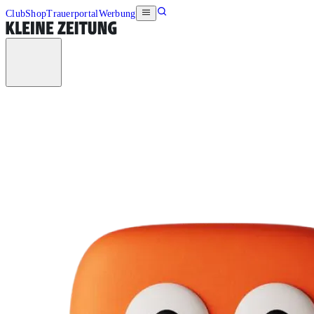
Club
Shop
Trauerportal
Werbung