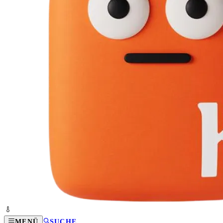
MENÜ
SUCHE