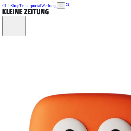
Club
Shop
Trauerportal
Werbung