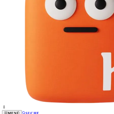
MENÜ
SUCHE