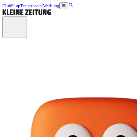
Club
Shop
Trauerportal
Werbung