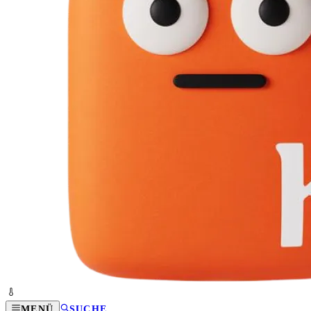
MENÜ
SUCHE