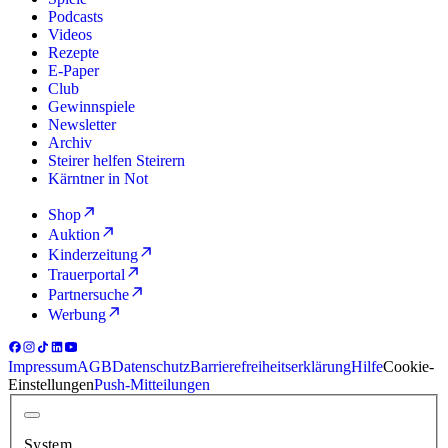
Podcasts
Videos
Rezepte
E-Paper
Club
Gewinnspiele
Newsletter
Archiv
Steirer helfen Steirern
Kärntner in Not
Shop
Auktion
Kinderzeitung
Trauerportal
Partnersuche
Werbung
Impressum
AGB
Datenschutz
Barrierefreiheitserklärung
Hilfe
Cookie-
Einstellungen
Push-Mitteilungen
System