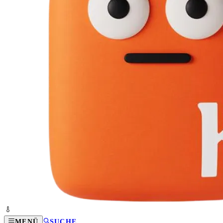
MENÜ
SUCHE