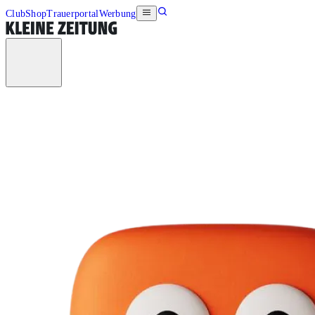
Club
Shop
Trauerportal
Werbung