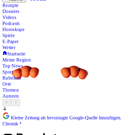
Rezepte
Dossiers
Videos
Podcasts
Horoskope
Spiele
E-Paper
Wetter
Startseite
Meine Region
Top News
Sport
Rubriken
Orte
Themen
Autoren
Kleine Zeitung als bevorzugte Google-Quelle hinzufügen.
Chronik