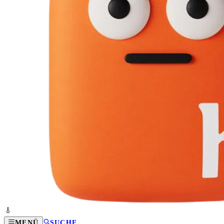
MENÜ
SUCHE