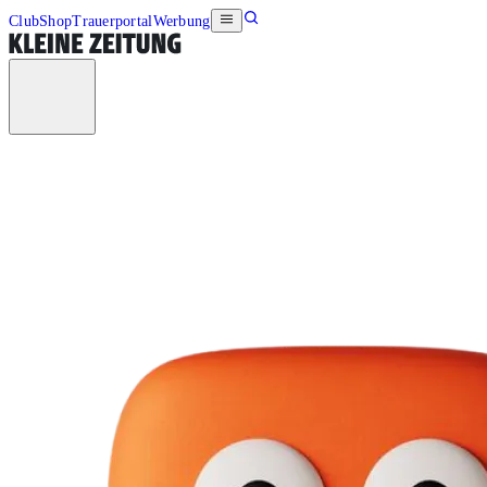
Club
Shop
Trauerportal
Werbung