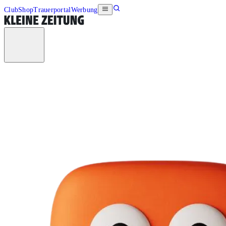
Club
Shop
Trauerportal
Werbung