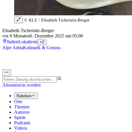
© KLZ / Elisabeth Tschernitz-Berger
Elisabeth Tschernitz-Berger
vor 8 Monaten
6. Dezember 2025 um 05:00
Italien
Lokaltests
+2
Alpe Adria
Kulinarik & Genuss
Abonnent:in werden
Rubriken
Orte
Themen
Autoren
Spiele
Podcasts
Videos