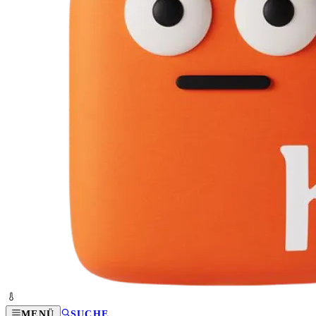
MENÜ
SUCHE