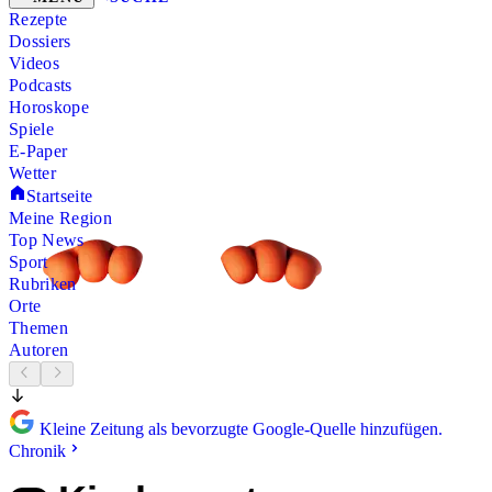
Rezepte
Dossiers
Videos
Podcasts
Horoskope
Spiele
E-Paper
Wetter
Startseite
Meine Region
Top News
Sport
Rubriken
Orte
Themen
Autoren
Kleine Zeitung als bevorzugte Google-Quelle hinzufügen.
Chronik