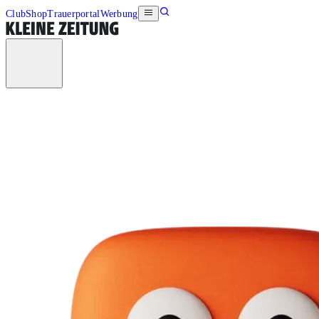
Club
Shop
Trauerportal
Werbung