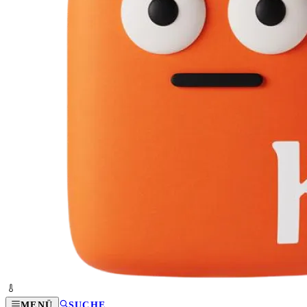
MENÜ
SUCHE