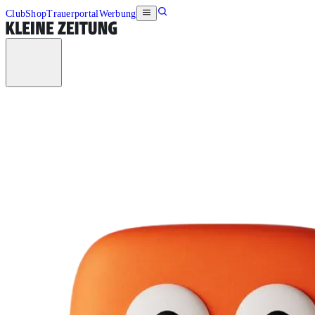
Club
Shop
Trauerportal
Werbung