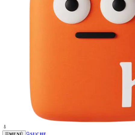
MENÜ
SUCHE