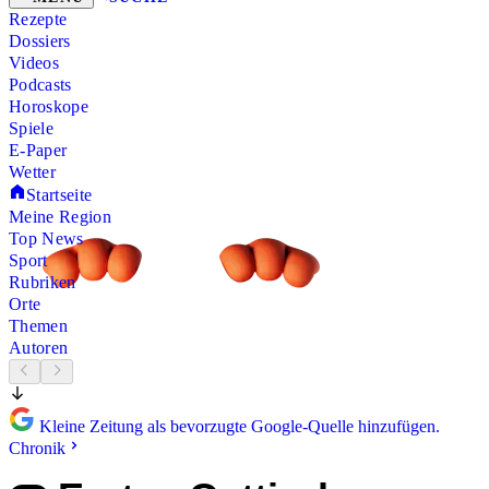
Rezepte
Dossiers
Videos
Podcasts
Horoskope
Spiele
E-Paper
Wetter
Startseite
Meine Region
Top News
Sport
Rubriken
Orte
Themen
Autoren
Kleine Zeitung als bevorzugte Google-Quelle hinzufügen.
Chronik