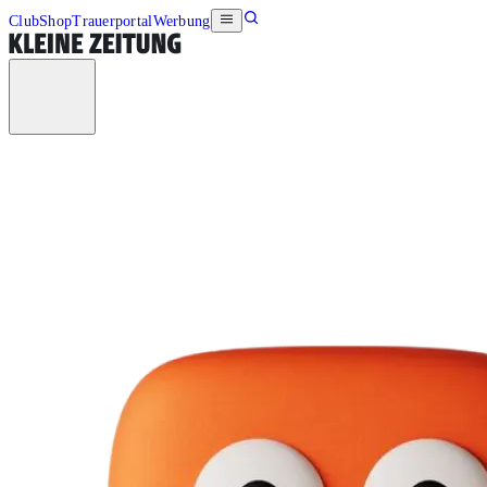
Club
Shop
Trauerportal
Werbung