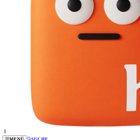
MENÜ
SUCHE