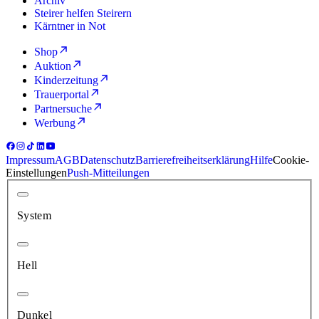
Archiv
Steirer helfen Steirern
Kärntner in Not
Shop
Auktion
Kinderzeitung
Trauerportal
Partnersuche
Werbung
Impressum
AGB
Datenschutz
Barrierefreiheitserklärung
Hilfe
Cookie-
Einstellungen
Push-Mitteilungen
System
Hell
Dunkel