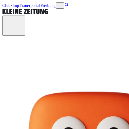
Club
Shop
Trauerportal
Werbung