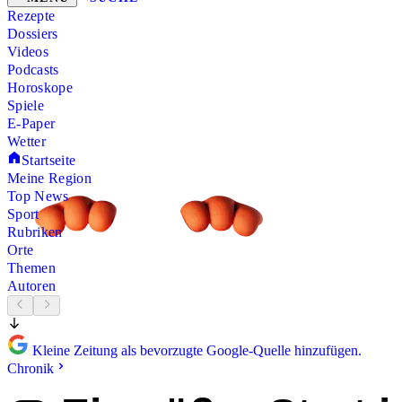
Rezepte
Dossiers
Videos
Podcasts
Horoskope
Spiele
E-Paper
Wetter
Startseite
Meine Region
Top News
Sport
Rubriken
Orte
Themen
Autoren
Kleine Zeitung als bevorzugte Google-Quelle hinzufügen.
Chronik