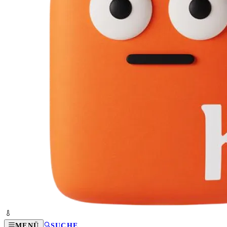
MENÜ
SUCHE