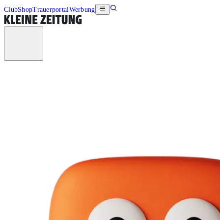
Club
Shop
Trauerportal
Werbung