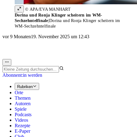
© APA/EVA MANHART
Dorina und Ronja Klinger scheitern im WM-
Sechzehntelfinale
|
Dorina und Ronja Klinger scheitern im
WM-Sechzehntelfinale
vor 9 Monaten
19. November 2025 um 12:43
Abonnent:in werden
Rubriken
Orte
Themen
Autoren
Spiele
Podcasts
Videos
Rezepte
E-Paper
Club