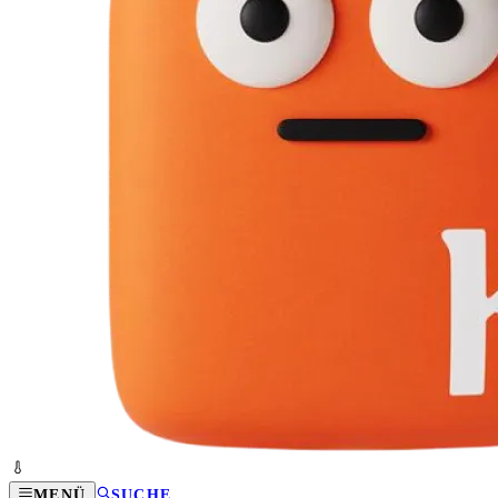
MENÜ
SUCHE