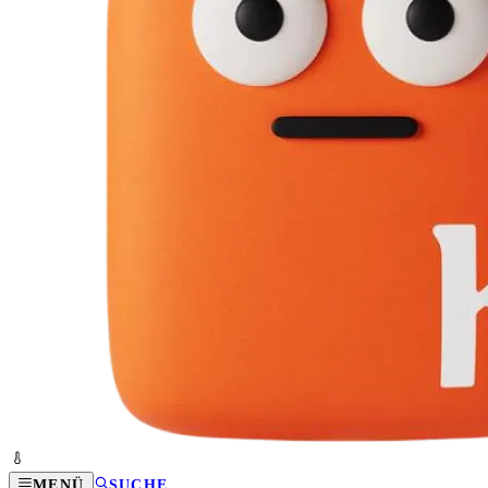
MENÜ
SUCHE