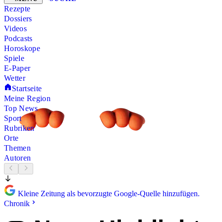
Rezepte
Dossiers
Videos
Podcasts
Horoskope
Spiele
E-Paper
Wetter
Startseite
Meine Region
Top News
Sport
Rubriken
Orte
Themen
Autoren
Kleine Zeitung als bevorzugte Google-Quelle hinzufügen.
Chronik