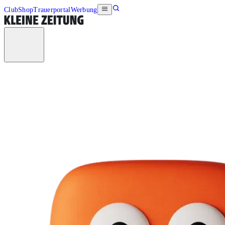
Club
Shop
Trauerportal
Werbung