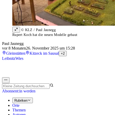
© KLZ / Paul Jaunegg
Rupert Koch hat die neuen Modelle gebaut
Paul Jaunegg
vor 8 Monaten
26. November 2025 um 15:28
Gleinstätten
Kitzeck im Sausal
+2
Leibnitz
Wies
Abonnent:in werden
Rubriken
Orte
Themen
Autoren