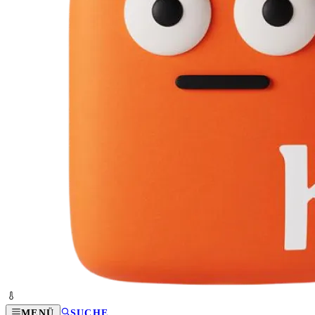
MENÜ
SUCHE