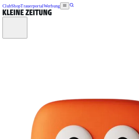
Club
Shop
Trauerportal
Werbung