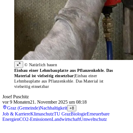
© Natürlich bauen
Einbau einer Lehmbauplatte aus Pflanzenkohle. Das
Material ist vielseitig einsetzbar
|
Einbau einer
Lehmbauplatte aus Pflanzenkohle. Das Material ist
vielseitig einsetzbar
Josef Puschitz
vor 9 Monaten
21. November 2025 um 08:18
Graz (Gemeinde)
Nachhaltigkeit
+8
Job & Karriere
Klimaschutz
TU Graz
Biologie
Erneuerbare
Energien
CO2-Emissionen
Landwirtschaft
Umweltschutz