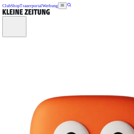
Club
Shop
Trauerportal
Werbung