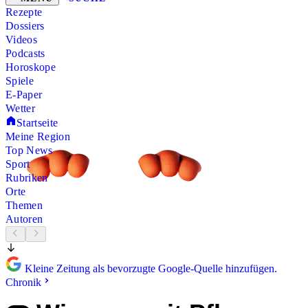
Rezepte
Dossiers
Videos
Podcasts
Horoskope
Spiele
E-Paper
Wetter
Startseite
Meine Region
Top News
Sport
Rubriken
Orte
Themen
Autoren
Kleine Zeitung als bevorzugte Google-Quelle hinzufügen.
Chronik