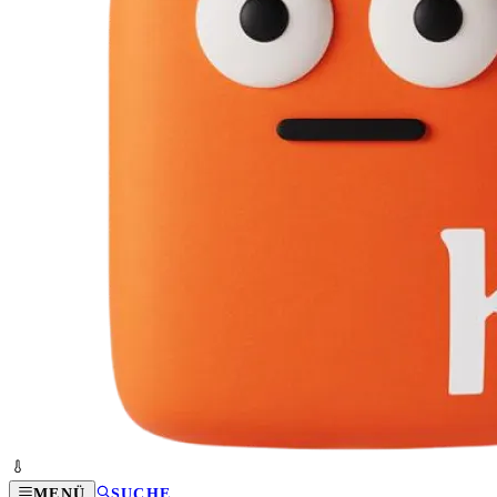
MENÜ
SUCHE