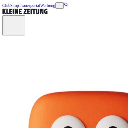
Club
Shop
Trauerportal
Werbung