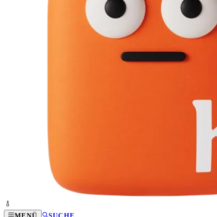
MENÜ
SUCHE