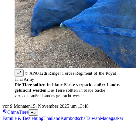
© APA/12th Ranger Forces Regiment of the Royal
Thai Army
Die Tiere sollten in blaue Säcke verpackt außer Landes
gebracht werden
|
Die Tiere sollten in blaue Säcke
verpackt außer Landes gebracht werden
vor 9 Monaten
15. November 2025 um 13:48
China
Tiere
+5
Familie & Beziehung
Thailand
Kambodscha
Taiwan
Madagaskar