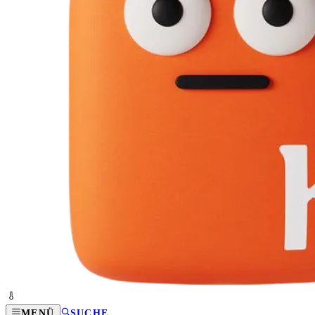
MENÜ
SUCHE