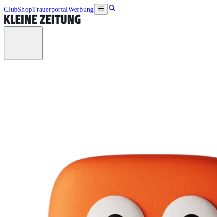
Club
Shop
Trauerportal
Werbung