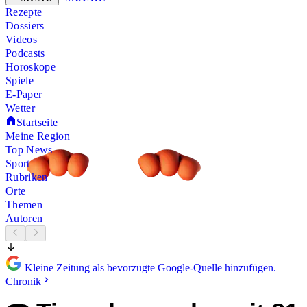
Rezepte
Dossiers
Videos
Podcasts
Horoskope
Spiele
E-Paper
Wetter
Startseite
Meine Region
Top News
Sport
Rubriken
Orte
Themen
Autoren
Kleine Zeitung als bevorzugte Google-Quelle hinzufügen.
Chronik