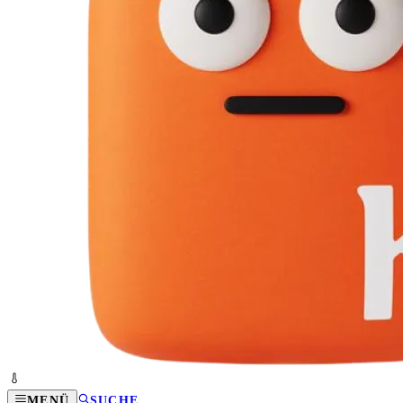
MENÜ
SUCHE