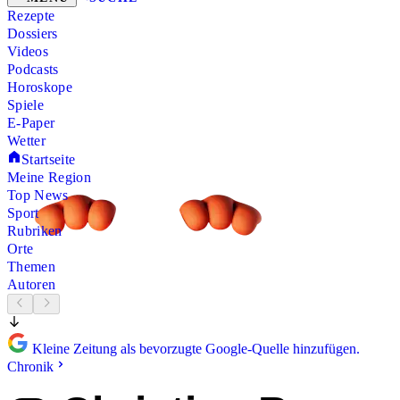
Rezepte
Dossiers
Videos
Podcasts
Horoskope
Spiele
E-Paper
Wetter
Startseite
Meine Region
Top News
Sport
Rubriken
Orte
Themen
Autoren
Kleine Zeitung als bevorzugte Google-Quelle hinzufügen.
Chronik