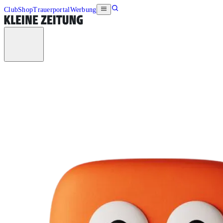
Club
Shop
Trauerportal
Werbung