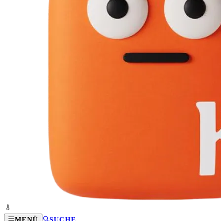
MENÜ
SUCHE