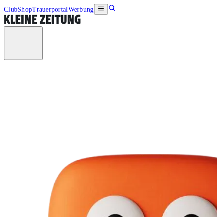
Club
Shop
Trauerportal
Werbung