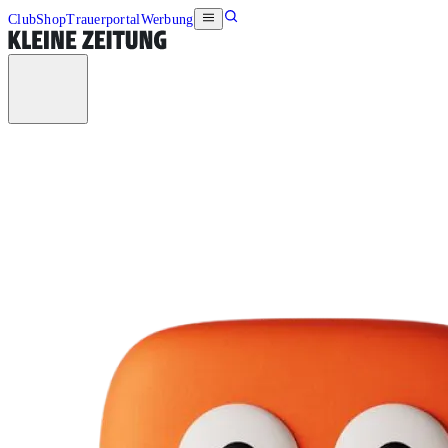
Club
Shop
Trauerportal
Werbung