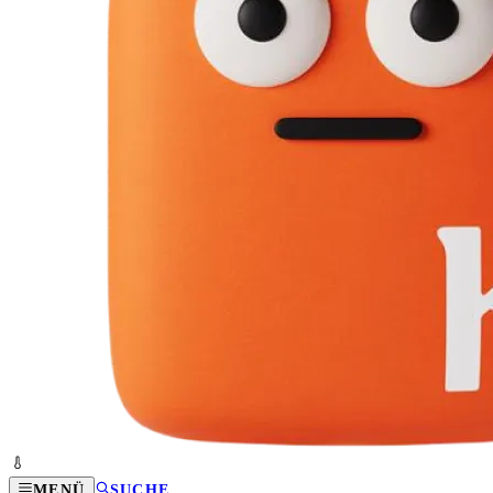
MENÜ
SUCHE