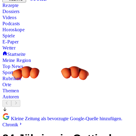
Rezepte
Dossiers
Videos
Podcasts
Horoskope
Spiele
E-Paper
Wetter
Startseite
Meine Region
Top News
Sport
Rubriken
Orte
Themen
Autoren
Kleine Zeitung als bevorzugte Google-Quelle hinzufügen.
Chronik