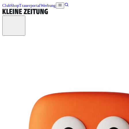
Club
Shop
Trauerportal
Werbung