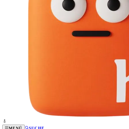
MENÜ
SUCHE