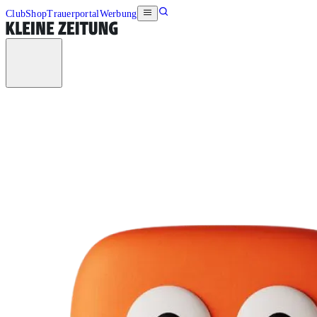
Club
Shop
Trauerportal
Werbung