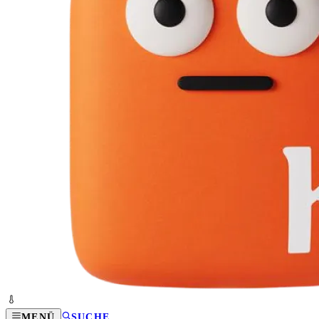
MENÜ
SUCHE