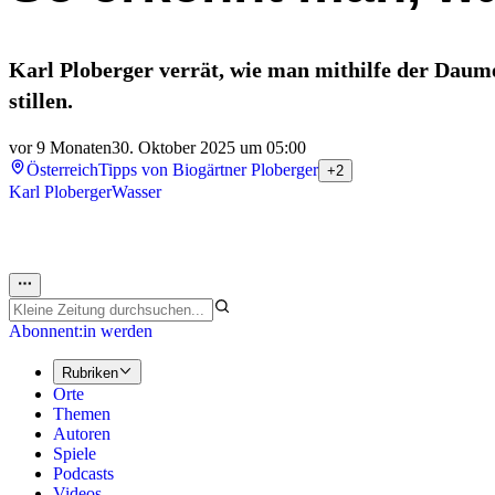
Karl Ploberger verrät, wie man mithilfe der Daum
stillen.
vor 9 Monaten
30. Oktober 2025 um 05:00
Österreich
Tipps von Biogärtner Ploberger
+2
Karl Ploberger
Wasser
Abonnent:in werden
Rubriken
Orte
Themen
Autoren
Spiele
Podcasts
Videos