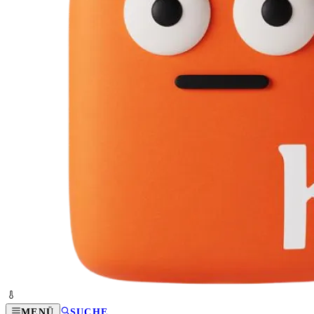
MENÜ
SUCHE