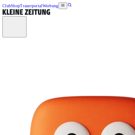
Club
Shop
Trauerportal
Werbung