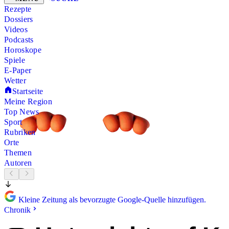
Rezepte
Dossiers
Videos
Podcasts
Horoskope
Spiele
E-Paper
Wetter
Startseite
Meine Region
Top News
Sport
Rubriken
Orte
Themen
Autoren
Kleine Zeitung als bevorzugte Google-Quelle hinzufügen.
Chronik