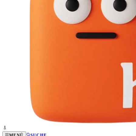
MENÜ
SUCHE