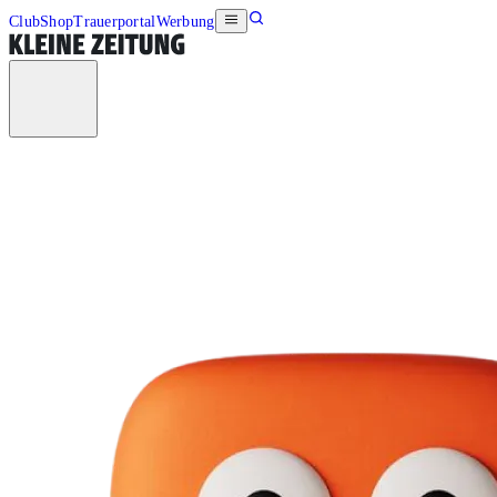
Club
Shop
Trauerportal
Werbung