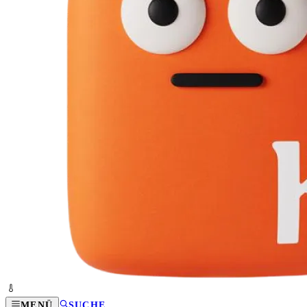
MENÜ
SUCHE