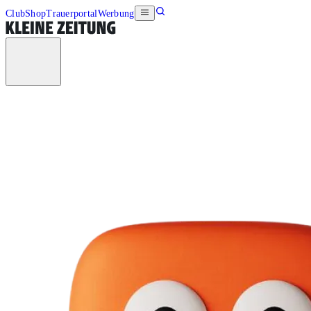
Club
Shop
Trauerportal
Werbung