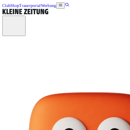
Club
Shop
Trauerportal
Werbung