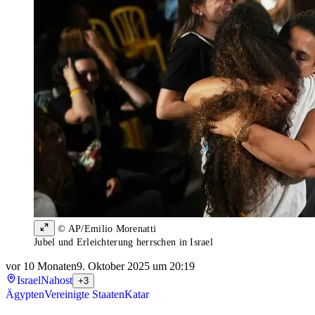
© AP/Emilio Morenatti
Jubel und Erleichterung herrschen in Israel
vor 10 Monaten
9. Oktober 2025 um 20:19
Israel
Nahost
+3
Ägypten
Vereinigte Staaten
Katar