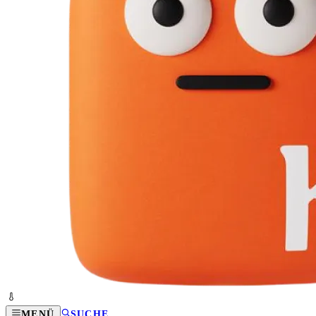
MENÜ
SUCHE